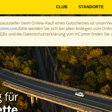
CLUB
STANDORTE
saussteller beim Online-Kauf eines Gutscheines ist unser
comm.com
.Bitte wenden Sie sich bei allen Anliegen zum Onlin
GBs und die Datenschutzerklärung von InComm finden Sie u