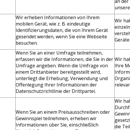
an der
unsere
Wir erheben Informationen von Ihrem
Wir ha
mobilen Gerät, wie z. B. eindeutige
einzeln
Identifizierungsdaten, die von Ihrem Gerät
verste
gesendet werden, wenn Sie eine Webseite
Geräte
besuchen.
Wenn Sie an einer Umfrage teilnehmen,
erfassen wir die Informationen, die Sie in der
Wir ha
Umfrage angeben. Wenn die Umfrage von
Ihre M
einem Drittanbieter bereitgestellt wird,
Inform
unterliegt die Erhebung, Verwendung und
Organi
Offenlegung Ihrer Informationen der
relevan
Datenschutzrichtlinie der Drittpartei.
Wir ha
Durchf
Wenn Sie an einem Preisausschreiben oder
Gewinns
Gewinnspiel teilnehmen, erheben wir
gesetzl
Informationen über Sie, einschließlich
die Te