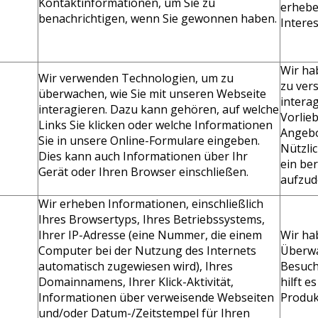
Kontaktinformationen, um Sie zu
erhebe
benachrichtigen, wenn Sie gewonnen haben.
Intere
Wir ha
Wir verwenden Technologien, um zu
zu ver
überwachen, wie Sie mit unseren Webseite
intera
interagieren. Dazu kann gehören, auf welche
Vorlie
Links Sie klicken oder welche Informationen
Angebo
Sie in unsere Online-Formulare eingeben.
Nützli
Dies kann auch Informationen über Ihr
ein be
Gerät oder Ihren Browser einschließen.
aufzud
Wir erheben Informationen, einschließlich
Ihres Browsertyps, Ihres Betriebssystems,
Ihrer IP-Adresse (eine Nummer, die einem
Wir ha
Computer bei der Nutzung des Internets
Überwa
automatisch zugewiesen wird), Ihres
Besuch
Domainnamens, Ihrer Klick-Aktivität,
hilft e
Informationen über verweisende Webseiten
Produk
und/oder Datum-/Zeitstempel für Ihren